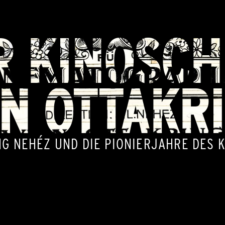
R KINOSCH
N OTTAKR
G NEHÉZ UND DIE PIONIERJAHRE DES K