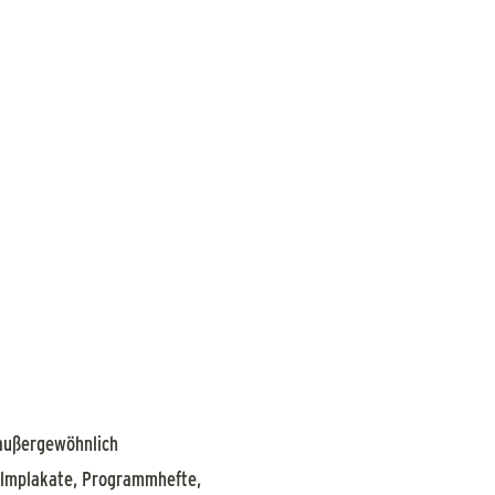
 außergewöhnlich
Filmplakate, Programmhefte,