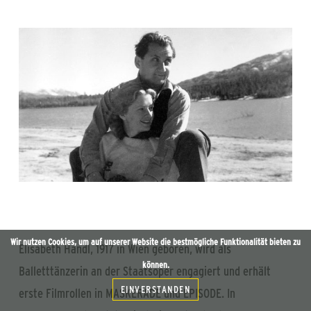
Wir nutzen Cookies, um auf unserer Website die bestmögliche Funktionalität bieten zu
Elisabeth Handl, 1917 in Wien geboren, wird als
können.
Balletttänzerin an der Staatsoper engagiert und erhält
EINVERSTANDEN
erste Filmrollen in MASKERADE und EPISODE. In