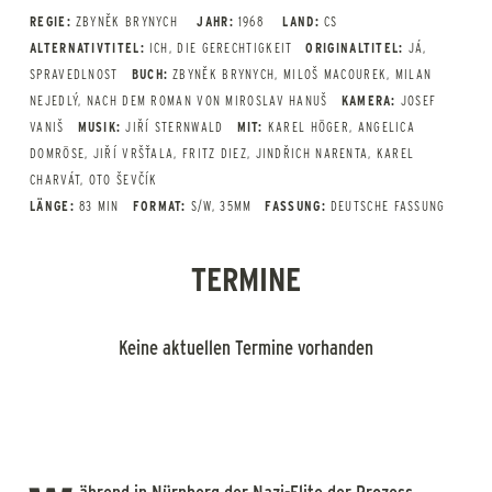
REGIE:
ZBYNĚK BRYNYCH
JAHR:
1968
LAND:
CS
ALTERNATIVTITEL:
ICH, DIE GERECHTIGKEIT
ORIGINALTITEL:
JÁ,
SPRAVEDLNOST
BUCH:
ZBYNĚK BRYNYCH, MILOŠ MACOUREK, MILAN
NEJEDLÝ, NACH DEM ROMAN VON MIROSLAV HANUŠ
KAMERA:
JOSEF
VANIŠ
MUSIK:
JIŘÍ STERNWALD
MIT:
KAREL HÖGER, ANGELICA
DOMRÖSE, JIŘÍ VRŠŤALA, FRITZ DIEZ, JINDŘICH NARENTA, KAREL
CHARVÁT, OTO ŠEVČÍK
LÄNGE:
83 MIN
FORMAT:
S/W, 35MM
FASSUNG:
DEUTSCHE FASSUNG
TERMINE
Keine aktuellen Termine vorhanden