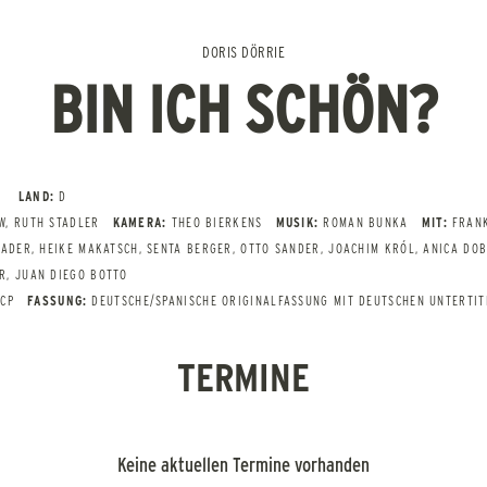
DORIS DÖRRIE
BIN ICH SCHÖN?
LAND:
D
W, RUTH STADLER
KAMERA:
THEO BIERKENS
MUSIK:
ROMAN BUNKA
MIT:
FRAN
ADER, HEIKE MAKATSCH, SENTA BERGER, OTTO SANDER, JOACHIM KRÓL, ANICA DOBR
R, JUAN DIEGO BOTTO
DCP
FASSUNG:
DEUTSCHE/SPANISCHE ORIGINALFASSUNG MIT DEUTSCHEN UNTERTIT
TERMINE
Keine aktuellen Termine vorhanden