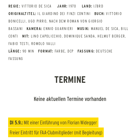
REGIE:
VITTORIO DE SICA
JAHR:
1970
LAND:
I/BRD
ORIGINALTITEL:
IL GIARDINO DEI FINZI CONTINI
BUCH:
VITTORIO
BONICELLI, UGO PIRRO, NACH DEM ROMAN VON GIORGIO
BASSANI
KAMERA:
ENNIO GUARNIERI
MUSIK:
MANUEL DE SICA, BILL
CONTI
MIT:
LINO CAPOLICCHIO, DOMINIQUE SANDA, HELMUT BERGER,
FABIO TESTI, ROMOLO VALLI
LÄNGE:
90 MIN
FORMAT:
FARBE, DCP
FASSUNG:
DEUTSCHE
FASSUNG
TERMINE
Keine aktuellen Termine vorhanden
DI 5.9.:
Mit einer Einführung von Florian Widegger
Freier Eintritt für
FAA-Clubmitglieder
(mit Begleitung)