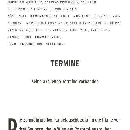
BUCH:
IVO SCHNEIDER, ANDREAS PROCHASKA, NACH DEM
GLEICHNAMIGEN KINDERBUCH VON CHRISTINE
NÖSTLINGER
KAMERA:
MICHAEL RIEBL
MUSIK:
MC GREGORY’S, ERWIN
KIENNAST
MIT:
RUDOLF KOWALSKI, CLAUDE-OLIVER RUDOLPH, THIERRY
VAN WERVEKE, DOLORES SCHMIDINGER, GUSTI WOLF, JANE TILDEN
LÄNGE:
98 MIN
FORMAT:
FARBE,
35MM
FASSUNG:
ORIGINALFASSUNG
TERMINE
Keine aktuellen Termine vorhanden
D
ie zehnjährige Ivonka belauscht zufällig die Pläne von
drei Gaunern, die in Wien ein Postamt ausrauben