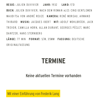
REGIE:
JULIEN DUVIVIER
JAHR:
1932
LAND:
F/D
BUCH:
JULIEN DUVIVIER, NACH DEM ROMAN »LES CINQ GENTLEMEN
MAUDITS« VON ANDRÉ REUZE
KAMERA:
RENÉ MOREAU, ARMAND
THIRARD
MUSIK:
JACQUES IBERT
MIT:
ADOLF WOHLBRÜCK, JACK
TREVOR, CAMILLA HORN, ALLAN DURANT, GEORGES PÉCLET, MARC
DANTZER, HANS STERNBERG
LÄNGE:
77 MIN
FORMAT:
S/W, 35MM
FASSUNG:
DEUTSCHE
ORIGINALFASSUNG
TERMINE
Keine aktuellen Termine vorhanden
Mit einer Einführung von Frederik Lang