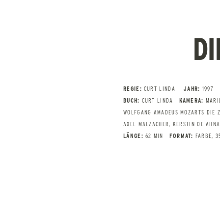
DI
REGIE:
CURT LINDA
JAHR:
1997
BUCH:
CURT LINDA
KAMERA:
MARI
WOLFGANG AMADEUS MOZARTS DIE Z
AXEL MALZACHER, KERSTIN DE AHN
LÄNGE:
62 MIN
FORMAT:
FARBE, 