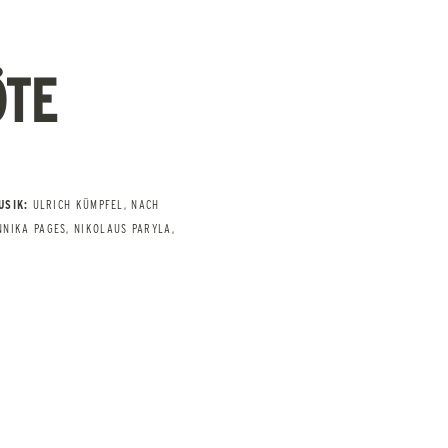
̈TE
USIK:
ULRICH KÜMPFEL, NACH
NNIKA PAGES, NIKOLAUS PARYLA,