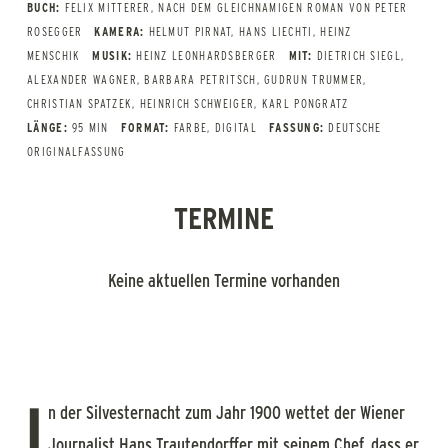
BUCH:
FELIX MITTERER, NACH DEM GLEICHNAMIGEN ROMAN VON PETER
ROSEGGER
KAMERA:
HELMUT PIRNAT, HANS LIECHTI, HEINZ
MENSCHIK
MUSIK:
HEINZ LEONHARDSBERGER
MIT:
DIETRICH SIEGL,
ALEXANDER WAGNER, BARBARA PETRITSCH, GUDRUN TRUMMER,
CHRISTIAN SPATZEK, HEINRICH SCHWEIGER, KARL PONGRATZ
LÄNGE:
95 MIN
FORMAT:
FARBE, DIGITAL
FASSUNG:
DEUTSCHE
ORIGINALFASSUNG
TERMINE
Keine aktuellen Termine vorhanden
I
n der Silvesternacht zum Jahr 1900 wettet der Wiener
Journalist Hans Trautendorffer mit seinem Chef, dass er