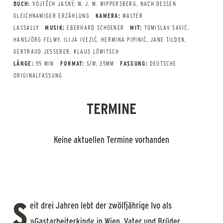
BUCH:
VOJTĚCH JASNÝ, W. J. M. WIPPERSBERG, NACH DESSEN
GLEICHNAMIGER ERZÄHLUNG
KAMERA:
WALTER
LASSALLY
MUSIK:
EBERHARD SCHOENER
MIT:
TOMISLAV SAVIĆ,
HANSJÖRG FELMY, ILIJA IVEZIĆ, HERMINA PIPINIĆ, JANE TILDEN,
GERTRAUD JESSERER, KLAUS LÖWITSCH
LÄNGE:
95 MIN
FORMAT:
S/W, 35MM
FASSUNG:
DEUTSCHE
ORIGINALFASSUNG
TERMINE
Keine aktuellen Termine vorhanden
S
eit drei Jahren lebt der zwölfjährige Ivo als
»Gastarbeiterkind« in Wien. Vater und Brüder