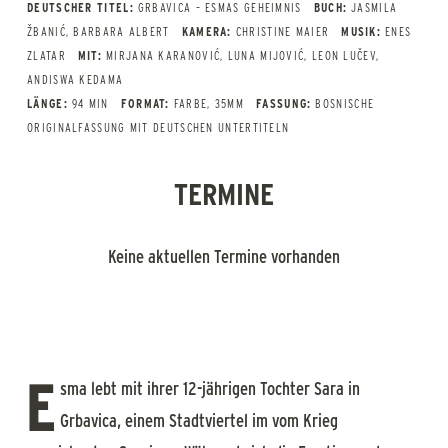
DEUTSCHER TITEL:
GRBAVICA – ESMAS GEHEIMNIS
BUCH:
JASMILA
ŽBANIĆ, BARBARA ALBERT
KAMERA:
CHRISTINE MAIER
MUSIK:
ENES
ZLATAR
MIT:
MIRJANA KARANOVIĆ, LUNA MIJOVIĆ, LEON LUČEV,
ANDISWA KEDAMA
LÄNGE:
94 MIN
FORMAT:
FARBE, 35MM
FASSUNG:
BOSNISCHE
ORIGINALFASSUNG MIT DEUTSCHEN UNTERTITELN
TERMINE
Keine aktuellen Termine vorhanden
E
sma lebt mit ihrer 12-jährigen Tochter Sara in
Grbavica, einem Stadtviertel im vom Krieg