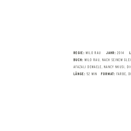
REGIE:
MILO RAU
JAHR:
2014
BUCH:
MILO RAU, NACH SEINEM GLE
AFAZALI DEWAELE, NANCY NKUSI, D
LÄNGE:
52 MIN
FORMAT:
FARBE, D