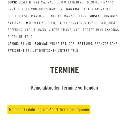
BUCH:
JOSEF B. MALINA, NACH DEM OPERNLIBRETTO ZU HOFFMANNS
ERZÄHLUNGEN VON JULES BARBIER
KAMERA:
GASTON GRIMAULT,
JOSEF BECSI, FRANÇOIS FIGNER (= FRANZ EIGNER)
MUSIK:
JOHANNES
KALITZKE
MIT:
MAX NEUFELD, DAGNY SERVAES, KITTY HULSCH, JOSEF
ZETENIUS, KARL EHMANN, VIKTOR FRANZ, KARL FOREST, PAUL ASKONAS,
EUGEN NEUFELD
LÄNGE:
78 MIN
FORMAT:
VIRAGIERT, DCP
FASSUNG:
FRANZÖSISCHE
ZWISCHENTITEL MIT DEUTSCHEN UNTERTITELN
TERMINE
Keine aktuellen Termine vorhanden
Mit einer Einführung von Anett Werner-Burgmann