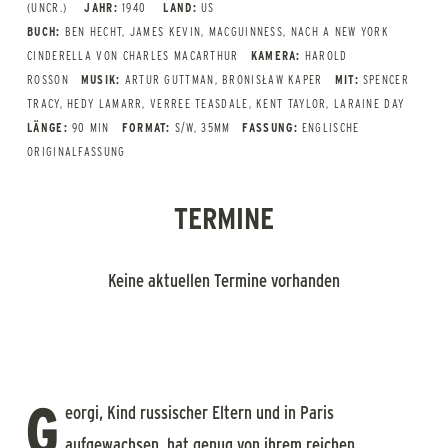
(UNCR.)
JAHR:
1940
LAND:
US
BUCH:
BEN HECHT, JAMES KEVIN, MACGUINNESS, NACH A NEW YORK
CINDERELLA VON CHARLES MACARTHUR
KAMERA:
HAROLD
ROSSON
MUSIK:
ARTUR GUTTMAN, BRONISŁAW KAPER
MIT:
SPENCER
TRACY, HEDY LAMARR, VERREE TEASDALE, KENT TAYLOR, LARAINE DAY
LÄNGE:
90 MIN
FORMAT:
S/W, 35MM
FASSUNG:
ENGLISCHE
ORIGINALFASSUNG
TERMINE
Keine aktuellen Termine vorhanden
G
eorgi, Kind russischer Eltern und in Paris
aufgewachsen, hat genug von ihrem reichen