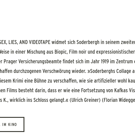
EX, LIES, AND VIDEOTAPE widmet sich Soderbergh in seinem zweiten
e Weise in einer Mischung aus Biopic, Film noir und expressionistisch
r Prager Versicherungsbeamte findet sich im Jahr 1919 im Zentrum 
affen durchzogenen Verschwörung wieder. »Soderberghs Collage aus
esem Krimi eine Bühne zu verschaffen, wie sie artifizieller wohl ka
n Films besteht darin, dass er wie eine Fortsetzung von Kafkas Vi
s K., wirklich ins Schloss gelangt.« (Ulrich Greiner) (Florian Widegg
 IM KINO