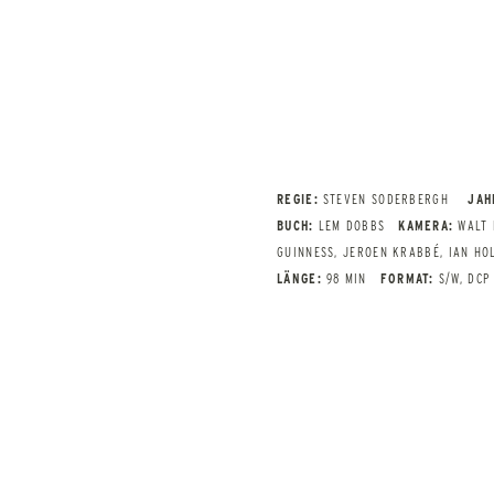
REGIE:
STEVEN SODERBERGH
JAH
BUCH:
LEM DOBBS
KAMERA:
WALT 
GUINNESS, JEROEN KRABBÉ, IAN HO
LÄNGE:
98 MIN
FORMAT:
S/W, DCP