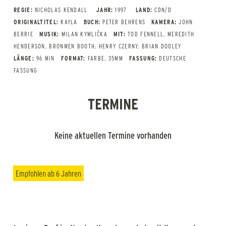
REGIE:
NICHOLAS KENDALL
JAHR:
1997
LAND:
CDN/D
ORIGINALTITEL:
KAYLA
BUCH:
PETER BEHRENS
KAMERA:
JOHN
BERRIE
MUSIK:
MILAN KYMLIČKA
MIT:
TOD FENNELL, MEREDITH
HENDERSON, BRONWEN BOOTH, HENRY CZERNY, BRIAN DOOLEY
LÄNGE:
96 MIN
FORMAT:
FARBE, 35MM
FASSUNG:
DEUTSCHE
FASSUNG
TERMINE
Keine aktuellen Termine vorhanden
Empfohlen ab 6 Jahren