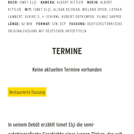
BUCH:
ISMET ELÇI
KAMERA:
ALBERT KITTLER
MUSIK:
ALBERT
KITTLER
MIT:
ISMET ELÇI, ALISAN KEZIBAN, WIELAND SPECK, LOTHAR
LAMBERT, ULRIKE S. (= SCHIRM), HUBERT ORTKEMPER, YILMAZ SARPER
LÄNGE:
62 MIN
FORMAT:
S/W, DCP
FASSUNG:
DEUTSCHE/TÜRKISCHE
ORIGINALFASSUNG MIT DEUTSCHEN UNTERTITELN
TERMINE
Keine aktuellen Termine vorhanden
Restaurierte Fassung
In seinem Debüt erzählt Ismet Elçi die semi-