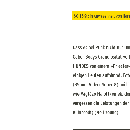
SO 15.9.:
In Anwesenheit von Han
Dass es bei Punk nicht nur u
Gábor Bódys Grandiosität ver
HUNDES von einem »Priester« 
einigen Leuten aufnimmt. Fo
(35mm, Video, Super 8), mit i
wie Vágtázo Halottkémek, der
vergessen die Leistungen der 
Kuhlbrodt) (Neil Young)