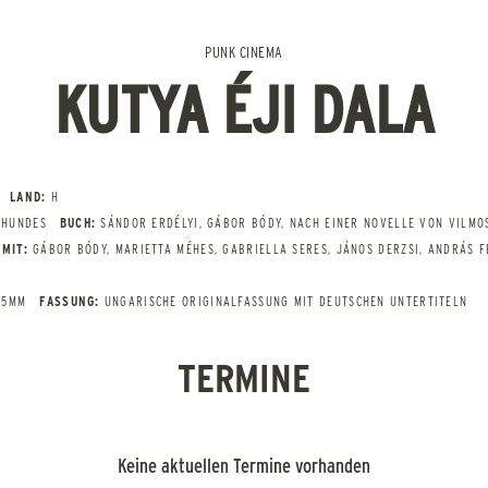
PUNK CINEMA
KUTYA ÉJI DALA
LAND:
H
 HUNDES
BUCH:
SÁNDOR ERDÉLYI, GÁBOR BÓDY, NACH EINER NOVELLE VON VILMO
MIT:
GÁBOR BÓDY, MARIETTA MÉHES, GABRIELLA SERES, JÁNOS DERZSI, ANDRÁS F
35MM
FASSUNG:
UNGARISCHE ORIGINALFASSUNG MIT DEUTSCHEN UNTERTITELN
TERMINE
Keine aktuellen Termine vorhanden