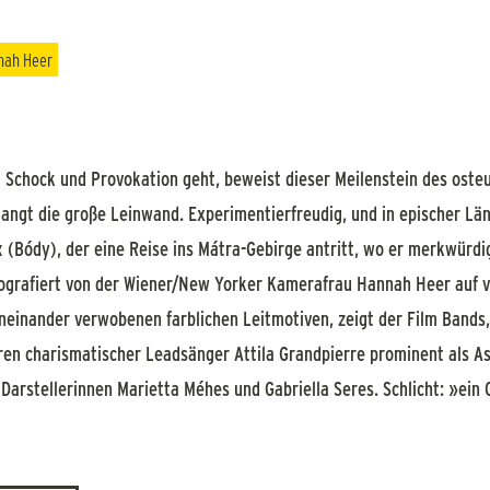
nah Heer
m Schock und Provokation geht, beweist dieser Meilenstein des oste
langt die große Leinwand. Experimentierfreudig, und in epischer L
(Bódy), der eine Reise ins Mátra-Gebirge antritt, wo er merkwürdi
tografiert von der Wiener/New Yorker Kamerafrau Hannah Heer auf 
neinander verwobenen farblichen Leitmotiven, zeigt der Film Bands, 
en charismatischer Leadsänger Attila Grandpierre prominent als As
Darstellerinnen Marietta Méhes und Gabriella Seres. Schlicht: »ein