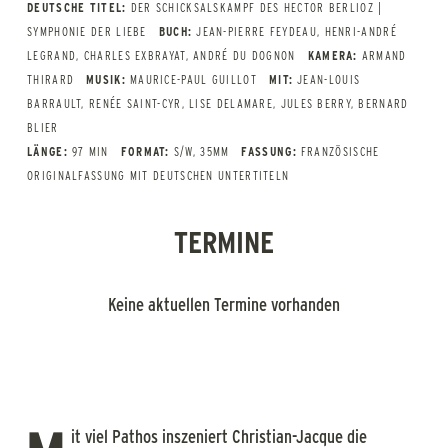
DEUTSCHE TITEL:
DER SCHICKSALSKAMPF DES HECTOR BERLIOZ |
SYMPHONIE DER LIEBE
BUCH:
JEAN-PIERRE FEYDEAU, HENRI-ANDRÉ
LEGRAND, CHARLES EXBRAYAT, ANDRÉ DU DOGNON
KAMERA:
ARMAND
THIRARD
MUSIK:
MAURICE-PAUL GUILLOT
MIT:
JEAN-LOUIS
BARRAULT, RENÉE SAINT-CYR, LISE DELAMARE, JULES BERRY, BERNARD
BLIER
LÄNGE:
97 MIN
FORMAT:
S/W, 35MM
FASSUNG:
FRANZÖSISCHE
ORIGINALFASSUNG MIT DEUTSCHEN UNTERTITELN
TERMINE
Keine aktuellen Termine vorhanden
it viel Pathos inszeniert Christian-Jacque die