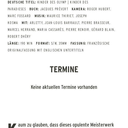
DEUTSCHE TITEL:
KINDER DES OLYMP | KINDER DES
PARADIESES
BUCH:
JACQUES PRÉVERT
KAMERA:
ROGER HUBERT,
MARC FOSSARD
MUSIK:
MAURICE THIRIET, JOSEPH
KOSMA
MIT:
ARLETTY, JEAN-LOUIS BARRAULT, PIERRE BRASSEUR,
MARCEL HERRAND, MARIA CASSARÈS, PIERRE RENOIR, GÉRARD BLAIN,
ROBERT DHÈRY
LÄNGE:
190 MIN
FORMAT:
S/W, 35MM
FASSUNG:
FRANZÖSISCHE
ORIGINALFASSUNG MIT ENGLISCHEN UNTERTITELN
TERMINE
Keine aktuellen Termine vorhanden
aum zu glauben, dass dieses opulente Meisterwerk