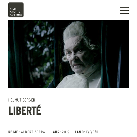
HELMUT BERGER
LIBERTÉ
REGIE:
ALBERT SERRA
JAHR:
2019
LAND:
F/P/E/D