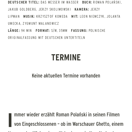
DEUTSCHER TITEL:
DAS MESSER IM WASSER
BUCH:
ROMAN POLAŃSKI,
JAKUB GOLDBERG, JERZY SKOLIMOWSKI
KAMERA:
JERZY
LIPMAN
MUSIK:
KRZYSZTOF KOMEDA
MIT:
LEON NIEMCZYK, JOLANTA
UMECKA, ZYGMUNT MALANOWICZ
LÄNGE:
94 MIN
FORMAT:
S/W, 35MM
FASSUNG:
POLNISCHE
ORIGINALFASSUNG MIT DEUTSCHEN UNTERTITELN
TERMINE
Keine aktuellen Termine vorhanden
I
mmer wieder erzählt Roman Polański in seinen Filmen
von Eingeschlossenen – ob im Warschauer Ghetto, einem