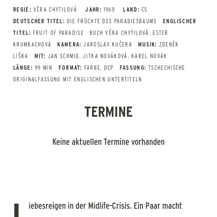
REGIE:
VĚRA CHYTILOVÁ
JAHR:
1969
LAND:
CS
DEUTSCHER TITEL:
DIE FRÜCHTE DES PARADIESBAUMS
ENGLISCHER
TITEL:
FRUIT OF PARADISE
BUCH VĚRA CHYTILOVÁ, ESTER
KRUMBACHOVÁ
KAMERA:
JAROSLAV KUČERA
MUSIK:
ZDENĚK
LIŠKA
MIT:
JAN SCHMID, JITKA NOVÁKOVÁ, KAREL NOVÁK
LÄNGE:
99 MIN
FORMAT:
FARBE, DCP
FASSUNG:
TSCHECHISCHE
ORIGINALFASSUNG MIT ENGLISCHEN UNTERTITELN
TERMINE
Keine aktuellen Termine vorhanden
L
iebesreigen in der Midlife-Crisis. Ein Paar macht