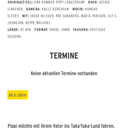
ORIGINALTITEL:
HÄR KOMMER PIPPI LÅNGSTRUMP
BUCH:
ASTRID
LINDGREN
KAMERA:
KALLE BERGHOLM
MUSIK:
KONRAD
ELFERS
MIT:
INGER NILSSON, PÄR SUNDBERG, MARIA PERSSON, ULF G.
JOHNSSON, BEPPE WOLGERS
LÄNGE:
87 MIN
FORMAT:
FARBE, 35MM
FASSUNG:
DEUTSCHE
FASSUNG
TERMINE
Keine aktuellen Termine vorhanden
Ab 6 Jahre
Pippi möchte mit ihrem Vater ins Taka-Tuka-Land fahren,