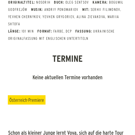
ORIGINALTITEL:
NOSORIH
BUCH:
OLEG SENTSOV
KAMERA:
BOGUMIŁ
GODFREJÓW
MUSIK:
ANDRIY PONOMARIOV
MIT:
SERHII FILIMONOV,
YEVHEN CHERNYKOV, YEVHEN GRYGORIEV, ALINA ZIEVAKOVA, MARIIA
SHTOFA
LÄNGE:
101 MIN
FORMAT:
FARBE, DCP
FASSUNG:
UKRAINISCHE
ORIGINALFASSUNG MIT ENGLISCHEN UNTERTITELN
TERMINE
Keine aktuellen Termine vorhanden
Österreich-Premiere
Schon als kleiner Junge lernt Vova, sich auf die harte Tour