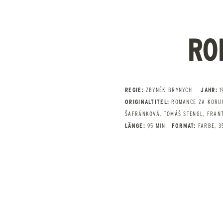
RO
REGIE:
ZBYNĚK BRYNYCH
JAHR:
1
ORIGINALTITEL:
ROMANCE ZA KORU
ŠAFRÁNKOVÁ, TOMÁŠ STENGL, FRAN
LÄNGE:
95 MIN
FORMAT:
FARBE, 