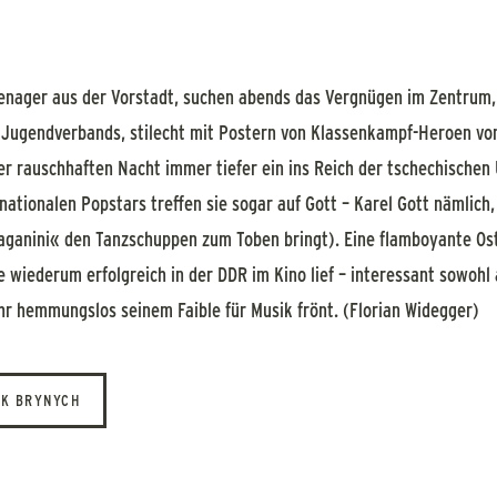
enager aus der Vorstadt, suchen abends das Vergnügen im Zentrum,
n Jugendverbands, stilecht mit Postern von Klassenkampf-Heroen von
er rauschhaften Nacht immer tiefer ein ins Reich der tschechischen
nationalen Popstars treffen sie sogar auf Gott – Karel Gott nämlich,
Paganini« den Tanzschuppen zum Toben bringt). Eine flamboyante Ost
e wiederum erfolgreich in der DDR im Kino lief – interessant sowohl
hr hemmungslos seinem Faible für Musik frönt. (Florian Widegger)
ĚK BRYNYCH