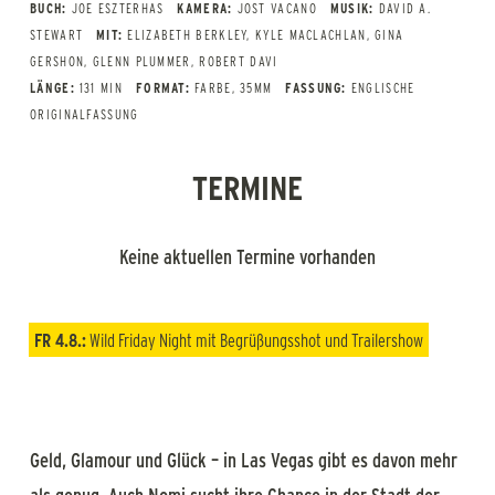
BUCH:
JOE ESZTERHAS
KAMERA:
JOST VACANO
MUSIK:
DAVID A.
STEWART
MIT:
ELIZABETH BERKLEY, KYLE MACLACHLAN, GINA
GERSHON, GLENN PLUMMER, ROBERT DAVI
LÄNGE:
131 MIN
FORMAT:
FARBE, 35MM
FASSUNG:
ENGLISCHE
ORIGINALFASSUNG
TERMINE
Keine aktuellen Termine vorhanden
FR 4.8.:
Wild Friday Night
mit Begrüßungsshot und Trailershow
Geld, Glamour und Glück – in Las Vegas gibt es davon mehr