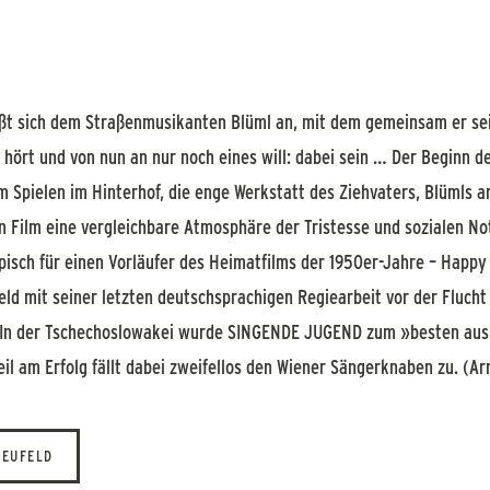
ießt sich dem Straßenmusikanten Blüml an, mit dem gemeinsam er sein
hört und von nun an nur noch eines will: dabei sein … Der Beginn de
m Spielen im Hinterhof, die enge Werkstatt des Ziehvaters, Blümls 
en Film eine vergleichbare Atmosphäre der Tristesse und sozialen Not
isch für einen Vorläufer des Heimatfilms der 1950er-Jahre – Happy
feld mit seiner letzten deutschsprachigen Regiearbeit vor der Flucht
. In der Tschechoslowakei wurde SINGENDE JUGEND zum »besten ausl
il am Erfolg fällt dabei zweifellos den Wiener Sängerknaben zu. (A
NEUFELD