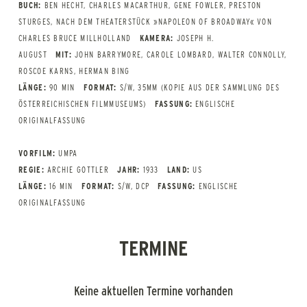
BUCH:
BEN HECHT, CHARLES MACARTHUR, GENE FOWLER, PRESTON
STURGES, NACH DEM THEATERSTÜCK »NAPOLEON OF BROADWAY« VON
CHARLES BRUCE MILLHOLLAND
KAMERA:
JOSEPH H.
AUGUST
MIT:
JOHN BARRYMORE, CAROLE LOMBARD, WALTER CONNOLLY,
ROSCOE KARNS, HERMAN BING
LÄNGE:
90 MIN
FORMAT:
S/W, 35MM (KOPIE AUS DER SAMMLUNG DES
ÖSTERREICHISCHEN FILMMUSEUMS)
FASSUNG:
ENGLISCHE
ORIGINALFASSUNG
VORFILM:
UMPA
REGIE:
ARCHIE GOTTLER
JAHR:
1933
LAND:
US
LÄNGE:
16 MIN
FORMAT:
S/W, DCP
FASSUNG:
ENGLISCHE
ORIGINALFASSUNG
TERMINE
Keine aktuellen Termine vorhanden