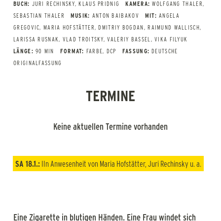
BUCH:
JURI RECHINSKY, KLAUS PRIDNIG
KAMERA:
WOLFGANG THALER,
SEBASTIAN THALER
MUSIK:
ANTON BAIBAKOV
MIT:
ANGELA
GREGOVIC, MARIA HOFSTÄTTER, DMITRIY BOGDAN, RAIMUND WALLISCH,
LARISSA RUSNAK, VLAD TROITSKY, VALERIY BASSEL, VIKA FILYUK
LÄNGE:
90 MIN
FORMAT:
FARBE, DCP
FASSUNG:
DEUTSCHE
ORIGINALFASSUNG
TERMINE
Keine aktuellen Termine vorhanden
SA 18.1.:
IIn Anwesenheit von Maria Hofstätter, Juri Rechinsky u. a.
Eine Zigarette in blutigen Händen. Eine Frau windet sich