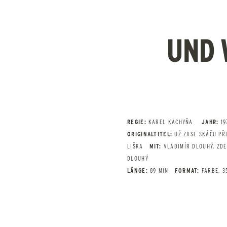
UND 
REGIE:
KAREL KACHYŇA
JAHR:
19
ORIGINALTITEL:
UŽ ZASE SKÁČU PŘ
LIŠKA
MIT:
VLADIMÍR DLOUHÝ, ZDE
DLOUHÝ
LÄNGE:
89 MIN
FORMAT:
FARBE, 