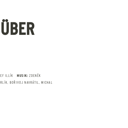
 ÜBER
EF ILLÍK
MUSIK:
ZDENĚK
RLÍK, BOŘIVOJ NAVRÁTIL, MICHAL