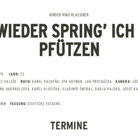
KINDER KINO KLASSIKER
WIEDER SPRING’ ICH
PFÜTZEN
70
LAND:
CS
ES KALUŽE
BUCH:
KAREL KACHYŇA, OTA HOFMAN, JAN PROCHÁZKA
KAMERA:
JOS
NA HADRBOLCOVÁ, KAREL HLUŠIČKA, VLADIMÍR ŠMERAL, DARJA HAJSKÁ, JOSEF KA
35MM
FASSUNG:
DEUTSCHE FASSUNG
TERMINE