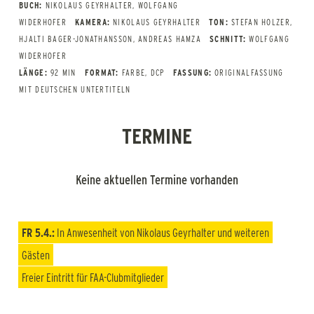
BUCH:
NIKOLAUS GEYRHALTER, WOLFGANG
WIDERHOFER
KAMERA:
NIKOLAUS GEYRHALTER
TON:
STEFAN HOLZER,
HJALTI BAGER-JONATHANSSON, ANDREAS HAMZA
SCHNITT:
WOLFGANG
WIDERHOFER
LÄNGE:
92 MIN
FORMAT:
FARBE, DCP
FASSUNG:
ORIGINALFASSUNG
MIT DEUTSCHEN UNTERTITELN
TERMINE
Keine aktuellen Termine vorhanden
FR 5.4.:
In Anwesenheit von Nikolaus Geyrhalter und weiteren
Gästen
Freier Eintritt für
FAA-Clubmitglieder