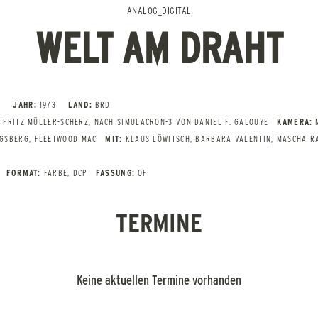
ANALOG_DIGITAL
WELT AM DRAHT
R
JAHR:
1973
LAND:
BRD
 FRITZ MÜLLER-SCHERZ, NACH SIMULACRON-3 VON DANIEL F. GALOUYE
KAMERA:
GSBERG, FLEETWOOD MAC
MIT:
KLAUS LÖWITSCH, BARBARA VALENTIN, MASCHA R
FORMAT:
FARBE, DCP
FASSUNG:
OF
TERMINE
Keine aktuellen Termine vorhanden