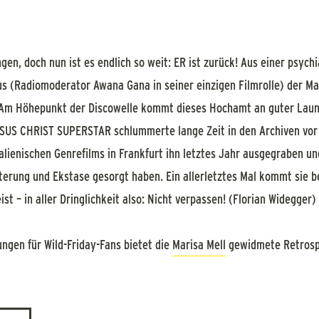
en, doch nun ist es endlich so weit: ER ist zurück! Aus einer psych
 (Radiomoderator Awana Gana in seiner einzigen Filmrolle) der Ma
Am Höhepunkt der Discowelle kommt dieses Hochamt an guter Laune 
JESUS CHRIST SUPERSTAR schlummerte lange Zeit in den Archiven vor 
italienischen Genrefilms in Frankfurt ihn letztes Jahr ausgegraben u
sterung und Ekstase gesorgt haben. Ein allerletztes Mal kommt sie b
ist – in aller Dringlichkeit also: Nicht verpassen! (Florian Widegger)
ngen für Wild-Friday-Fans bietet die
Marisa Mell
gewidmete Retrosp