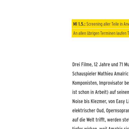
MI 1.5.:
Screening aller Teile in A
An allen übrigen Terminen laufen T
Drei Filme, 12 Jahre und 71 Mu
Schauspieler Mathieu Amalric
Komponisten, Improvisator bere
ist schon in Arbeit) auf seine
Noise bis Klezmer, von Easy L
elektrischer Oud, Opernsopra
auf die Welt trifft, werden s
tiefer wirken, weil Amalric s