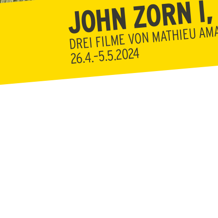
JOHN ZORN I, II
DREI FILME VON MATHIEU AM
26.4.–5.5.2024