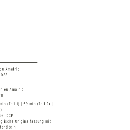
eu Amalric
2022
hieu Amalric
rn
in (Teil 1) | 59 min (Teil 2) |
3)
be, DCP
glische Originalfassung mit
tertiteln