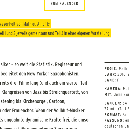
ZUM KALENDER
nwesenheit von Mathieu Amalric
eil 1 und 2 jeweils gemeinsam und Teil 3 in einer eigenen Vorstellung
siker – so weit die Statistik. Regisseur und
REGIE:
Mathi
 begleitet den New Yorker Saxophonisten,
JAHR:
2010–
LAND:
F
its drei Filme lang (und auch ein vierter Teil
KAMERA:
Mat
n Klangreisen von Jazz bis Streichquartett, von
MIT:
John Zo
istening bis Kirchenorgel, Cartoon,
LÄNGEN:
54 m
77 min (Teil 
n oder Frauenchor. Wenn der Vollblut-Musiker
FORMAT:
Far
tets ungeahnte dynamische Kräfte frei, die umso
FASSUNG:
en
deutschen Un
ich bewusst für einen intimen Zugang zum