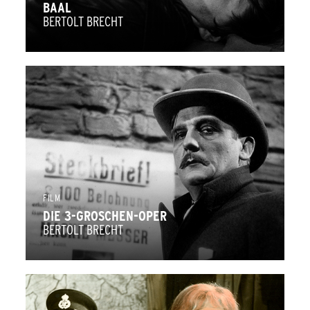
BAAL
Wesen des Films liegt laut Seeßlen in der Rolle des
BERTOLT BRECHT
Zuschauers. Brecht lehnt es ab, dass sich die Zuschauer mit
den vorgeführten Figuren auf der Leinwand identifizieren.
Doch jeder Film, besonders, wenn er auf Genre-
Dramaturgien beruht, ist bemüht, das Publikum zu
involvieren. Darin liegen Wesen und Mythos des Kinos.
Brecht fordert somit nichts weniger als dessen
Entmythisierung. Zwar hat er dieses Ziel schlussendlich
nicht erreicht, doch der Brecht’sche Verfremdungseffekt
FILM
gehört inzwischen zum Repertoire von Regisseuren von
DIE 3-GROSCHEN-OPER
BERTOLT BRECHT
Godard über Haneke bis Tarantino. Brechts Technik ist
damit nicht mehr nur im Zusammenhang mit seinen
gesellschaftskritischen Intentionen gültig, sondern längst
im »Mainstream« angekommen. (Florian Widegger)