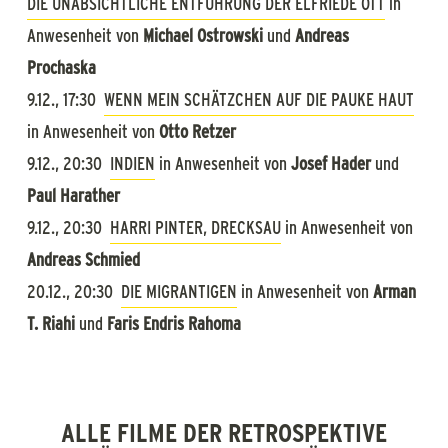
DIE UNABSICHTLICHE ENTFÜHRUNG DER ELFRIEDE OTT
in
ist mehr als nur Kabarettfilm.
Anwesenheit von
Michael Ostrowski
und
Andreas
Prochaska
Lange vor Laurel & Hardy etablieren sich Cocl & Seff als
9.12., 17:30
WENN MEIN SCHÄTZCHEN AUF DIE PAUKE HAUT
eines der ersten Slapstickduos der Filmgeschichte. Hans
in Anwesenheit von
Otto Retzer
Moser grantelt sich über Jahrzehnte in die Herzen seines
9.12., 20:30
INDIEN
in Anwesenheit von
Josef Hader
und
Publikums und gilt noch heute als Inbegriff des Wiener
Paul Harather
Volksschauspielers. Mit dem Wirtschaftsaufschwung der
9.12., 20:30
HARRI PINTER, DRECKSAU
in Anwesenheit von
1950er-Jahre halten die unbekümmerten Sonnyboys und
Andreas Schmied
Schlagersternchen Einzug in die heimischen Kinos. Als man
20.12., 20:30
DIE MIGRANTIGEN
in Anwesenheit von
Arman
vom Verkleidungs- und Verwechslungsklamauk langsam
T. Riahi
und
Faris Endris Rahoma
genug hat, findet eine jüngere Generation neue Formen der
Unterhaltung und bettet diese – bis heute – in
zeitgenössische Lebensrealitäten ein.
ALLE FILME DER RETROSPEKTIVE