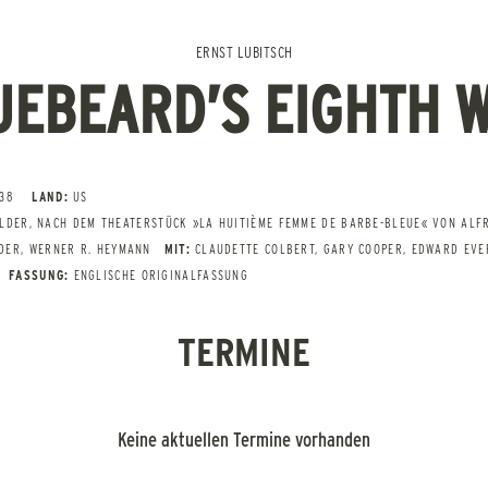
ERNST LUBITSCH
UEBEARD’S EIGHTH W
938
LAND:
US
ILDER, NACH DEM THEATERSTÜCK »LA HUITIÈME FEMME DE BARBE-BLEUE« VON ALF
DER, WERNER R. HEYMANN
MIT:
CLAUDETTE COLBERT, GARY COOPER, EDWARD EVE
FASSUNG:
ENGLISCHE ORIGINALFASSUNG
TERMINE
Keine aktuellen Termine vorhanden