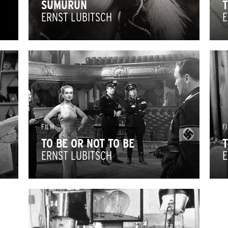
SUMURUN
T
ERNST LUBITSCH
E
FILM
F
TO BE OR NOT TO BE
T
ERNST LUBITSCH
E