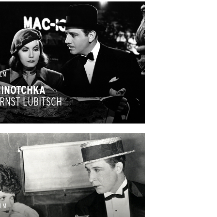
ILM
NINOTCHKA
RNST LUBITSCH
ILM