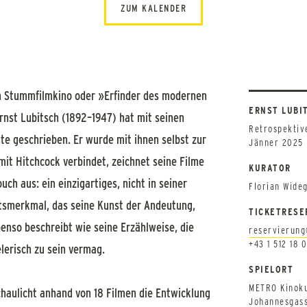
ZUM KALENDER
n Stummfilmkino oder »Erfinder des modernen
ERNST LUBI
rnst Lubitsch (1892–1947) hat mit seinen
Retrospektiv
te geschrieben. Er wurde mit ihnen selbst zur
Jänner 2025
it Hitchcock verbindet, zeichnet seine Filme
KURATOR
uch aus: ein einzigartiges, nicht in seiner
Florian Wide
tsmerkmal, das seine Kunst der Andeutung,
TICKETRESE
enso beschreibt wie seine Erzählweise, die
reservierung
+43 1 512 18 
ielerisch zu sein vermag.
SPIELORT
METRO Kinoku
haulicht anhand von 18 Filmen die Entwicklung
Johannesgass