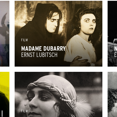
FILM
F
MADAME DUBARRY
ERNST LUBITSCH
E
FILM
F
 |