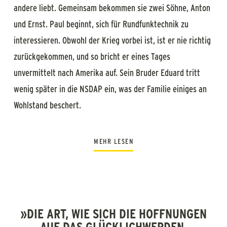
andere liebt. Gemeinsam bekommen sie zwei Söhne, Anton
und Ernst. Paul beginnt, sich für Rundfunktechnik zu
interessieren. Obwohl der Krieg vorbei ist, ist er nie richtig
zurückgekommen, und so bricht er eines Tages
unvermittelt nach Amerika auf. Sein Bruder Eduard tritt
wenig später in die NSDAP ein, was der Familie einiges an
Wohlstand beschert.
MEHR LESEN
Schabbach erhält bald eine Fernstraße, im Zuge dieses
großen Bauprojekts kommt Otto Wohlleben in den Ort und
verliebt sich in Maria. Da erhält sie einen Brief ihres
Mannes aus Übersee: Paul hat inzwischen eine Elektrofirma
»DIE ART, WIE SICH DIE HOFFNUNGEN
AUF DAS GLÜCKLICHWERDEN,
gegründet und kündigt seinen Besuch an. Der Ausbruch des