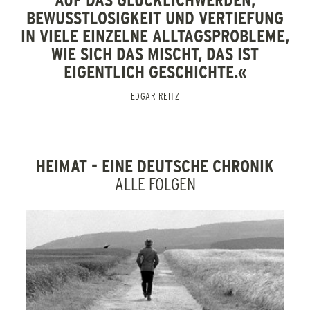
BEWUSSTLOSIGKEIT UND VERTIEFUNG
Zweiten Weltkriegs verhindert jedoch ein Wiedersehen.
IN VIELE EINZELNE ALLTAGSPROBLEME,
Otto und Maria bekommen einen gemeinsamen Sohn,
WIE SICH DAS MISCHT, DAS IST
Hermännchen. 1946 kehrt Paul tatsächlich für kurze Zeit
EIGENTLICH GESCHICHTE.«
zurück nach Schabbach, doch Maria bleibt ihm gegenüber
EDGAR REITZ
auf Distanz. Langsam kehrt das Wirtschaftswunder ein …
(Florian Widegger)
HEIMAT - EINE DEUTSCHE CHRONIK
ZUR RETROSPEKTIVE
ALLE FOLGEN
EDGAR REITZ
ZURÜCK