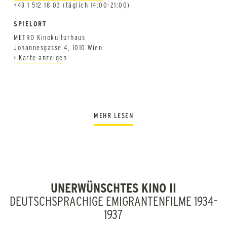
+43 1 512 18 03 (täglich 14:00-21:00)
SPIELORT
METRO Kinokulturhaus
Johannesgasse 4, 1010 Wien
> Karte anzeigen
MEHR LESEN
Als vor beinahe 20 Jahren die erste Publikation zum
Unerwünschten Kino erschien, wurde damit auch ein Stück
Filmgeschichte geschrieben. Einerseits, weil Österreich
erstmals als ein – wenn auch nur temporäres – Exilland
UNERWÜNSCHTES KINO II
DEUTSCHSPRACHIGE EMIGRANTENFILME 1934–
gewürdigt worden ist, andererseits war es durch die
1937
vorangegangenen Recherchen gelungen, die als verschollen