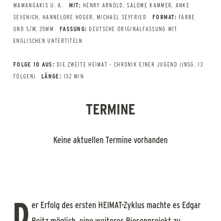
MAMANGAKIS U. A.
MIT:
HENRY ARNOLD, SALOME KAMMER, ANKE
SEVENICH, HANNELORE HOGER, MICHAEL SEYFRIED
FORMAT:
FARBE
UND S/W, 35MM
FASSUNG:
DEUTSCHE ORIGINALFASSUNG MIT
ENGLISCHEN UNTERTITELN
FOLGE 10 AUS:
DIE ZWEITE HEIMAT - CHRONIK EINER JUGEND (INSG. 13
FOLGEN)
LÄNGE:
132 MIN
TERMINE
Keine aktuellen Termine vorhanden
D
er Erfolg des ersten HEIMAT-Zyklus machte es Edgar
Reitz möglich, eine weiteres Riesenprojekt zu